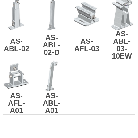
AS-
AS-
AS-
AS-
ABL-
ABL-
ABL-02
AFL-03
03-
02-D
10EW
AS-
AS-
AFL-
ABL-
A01
A01