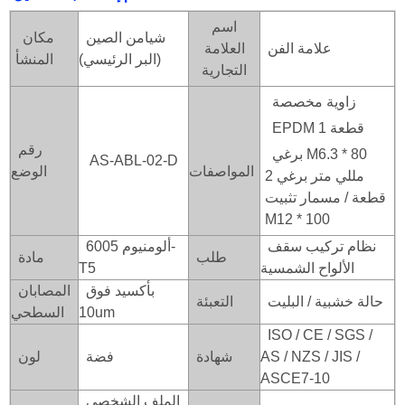
اسم
شيامن الصين
مكان
علامة الفن
العلامة
(البر الرئيسي)
المنشأ
التجارية
زاوية مخصصة
EPDM 1 قطعة
رقم
برغي M6.3 * 80
AS-ABL-02-D
المواصفات
الوضع
مللي متر برغي 2
قطعة / مسمار تثبيت
M12 * 100
نظام تركيب سقف
ألومنيوم 6005-
طلب
مادة
الألواح الشمسية
T5
بأكسيد فوق
المصابان
حالة خشبية / البليت
التعبئة
10um
السطحي
ISO / CE / SGS /
AS / NZS / JIS /
شهادة
فضة
لون
ASCE7-10
الملف الشخصي