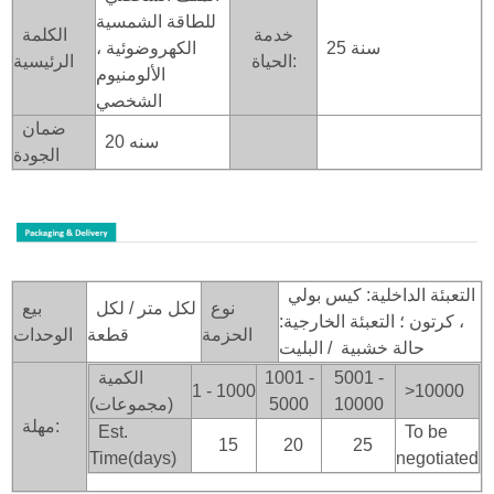
للطاقة الشمسية
خدمة
الكلمة
25 سنة
الكهروضوئية ،
الحياة:
الرئيسية
الألومنيوم
الشخصي
ضمان
20 سنه
الجودة
التعبئة الداخلية: كيس بولي
نوع
لكل متر / لكل
بيع
، كرتون ؛ التعبئة الخارجية:
الحزمة
قطعة
الوحدات
حالة خشبية
/ البليت
5001 -
1001 -
الكمية
1 - 1000
>100
00
10000
5000
(مجموعات)
مهلة:
Est.
To be
15
20
25
Time(days)
negotiated