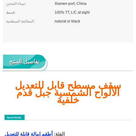
Xiamen port, China
ميناء الشحن:
100% TT, L/C at sight
قسط:
natural or black
المعالجة السطحية:
تفاصيل المنتج
سقف مسطح قابل للتعديل
الألواح الشمسية جبل قدم
خلفية
الفئة:
أطقم إمالة قابلة للتعديل