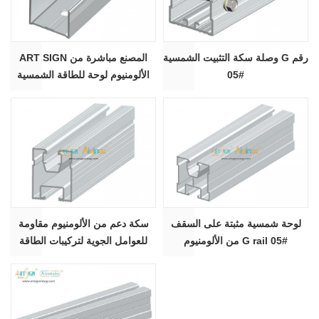
وصلة سكة التثبيت الشمسية G رقم
ART SIGN المصنع مباشرة من
05#
الألومنيوم لوحة للطاقة الشمسية
تركيب السكك الحديدية لصق
#BG07
لوحة شمسية مثبتة على السقف
سكة دعم من الألومنيوم مقاومة
من الألومنيوم G rail 05#
للعوامل الجوية لتركيبات الطاقة
الشمسية على أسطح المنازل | آرت
ساين