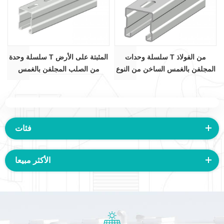
سلسلة وحدات T من الفولاذ
سلسلة وحدة T المثبتة على الأرض
المجلفن بالغمس الساخن من النوع
من الصلب المجلفن بالغمس
C - مقطع C41×41
الساخن - قسم C41 × 52
فئات
الأكثر مبيعا