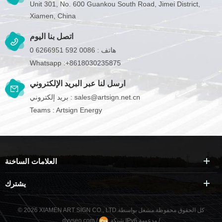
Unit 301, No. 600 Guankou South Road, Jimei District,
Xiamen, China
اتصل بنا اليوم
هاتف :
0086 592 6266951 0
Whatsapp :
+8618030235875
ارسل لنا عبر البريد الإلكتروني
sales@artsign.net.cn
بريد إلكتروني :
Teams :
Artsign Energy
العلامات الساخنة
يشترك
© 2026 XIAMEN ART SIGN CO., LTD.كل الحقوق محفوظة.
مشغل بواسطة
/
شبكة IPv6 مدعومة
/
dyyseo.com