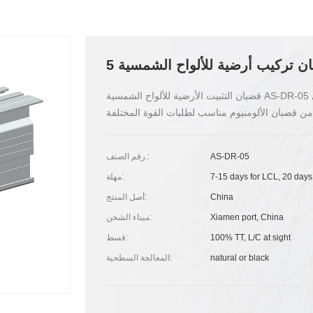
قضبان التثبيت الأرضية للألواح الشمسية AS-DR-05 هي الأكثر ملاءمة للتركيب الأرضي للألواح الشمسية بينما تحتوي
AS-DR-05
رقم الصنف.:
7-15 days for LCL, 20 days
مهلة:
China
أصل المنتج:
Xiamen port, China
ميناء الشحن:
100% TT, L/C at sight
قسط:
natural or black
المعالجة السطحية: