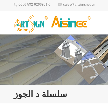
0086 592 6266951 0
sales@artsign.net.cn
سلسلة د الجوز