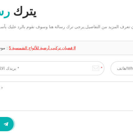
يترك
رس
موضوع :
قضبان تركيب أرضية للألواح الشمسية 5 #