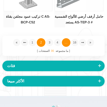
حامل أرفف أرضي للألواح الشمسية
تركيب عمود مجلفن بقناة C AS-
يستعد AS-TEP-3 #
BCP-C52
2
...
1
3
4
16
ما مجموعه
16
الصفحات
فئات
الأكثر مبيعا