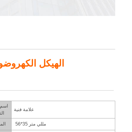
الهيكل الكهروضو
اسم 
علامة فنية
الت
56*35 مللي متر
الم