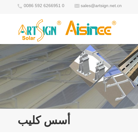
0086 592 6266951 0
sales@artsign.net.cn
أسس كليب