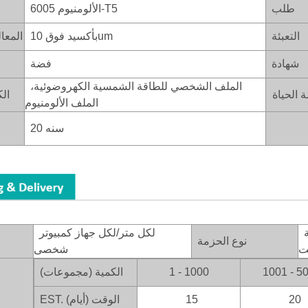
طلب
الألومنيوم 6005-T5
التعبئة
بأكسيد فوق 10um
المعا
شهادة
فضة
الملف الشخصي للطاقة الشمسية الكهروضوئية،
الك
الملف الألومنيوم
20 سنه
التعبئة الداخلية: كيس بولي، الكرتون؛ التغليف الخارجي: علبة
لكل متر/لكل جهاز كمبيوتر
نوع الحزمة
يت
شخصى
1001 - 5
1 - 1000
الكمية (مجموعات)
20
15
EST. الوقت (أيام)