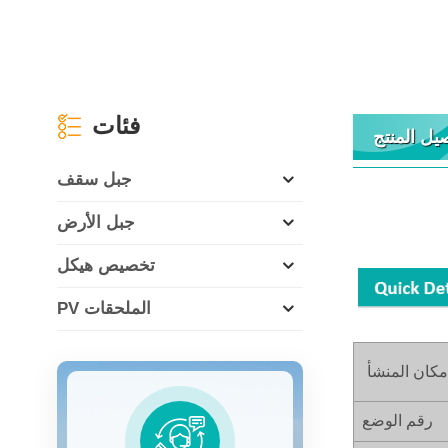
فئات
يل المنتج
جبل سقف
جبل الأرض
تخصيص هيكل
PV الملحقات
مكان المنشأ
رقم الوضع