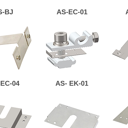
S-BJ
AS-EC-01
-
EC-04
AS-
EK-01