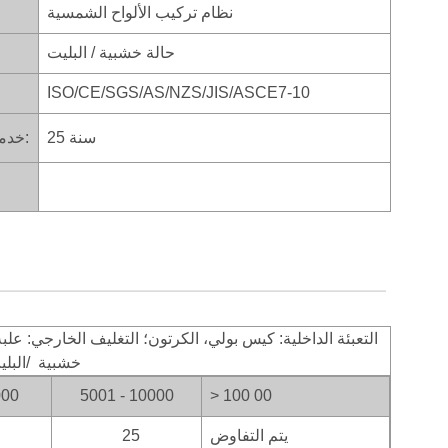
نظام تركيب الألواح الشمسية
حالة خشبية / البليت
ISO/CE/SGS/AS/NZS/JIS/ASCE7-10
25 سنة
خدمة الحياة:
خشبية
/البل
000
5001 - 10000
> 100
00
يتم التفاوض
25