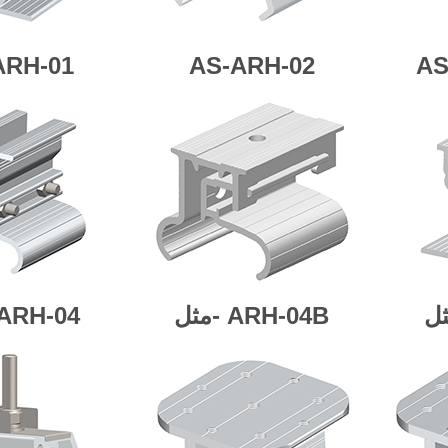
ARH-01
AS-ARH-02
AS
ARH-04B
مثل-
ARH-04