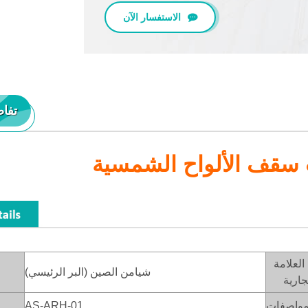
الاستفسار الآن
تفاص
 سقف الألواح الشمسية
العلامة
شيامن الصين (البر الرئيسي)
جارية
مواصفات
AS-ARH-01