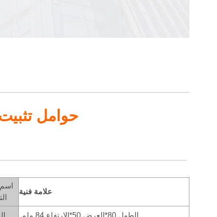
حوامل تثبيت
اسم 
علامة فنية
الت
الطول 80*العرض 50*الارتفاع 84 ملم
ال