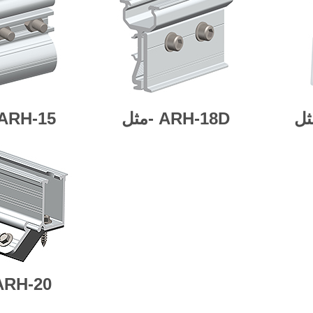
ARH-18D
مثل-
ARH-15
ARH-20