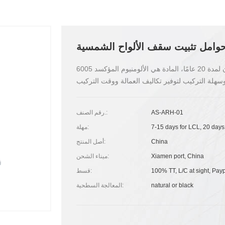
وامل تثبيت سقف الألواح الشمسية
حوامل تثبيت سقف الألواح الشمسية مع ضمان لمدة 20 عامًا، المادة هي الألومنيوم المؤكسد 6005-T5 والفولاذ
AS-ARH-01
رقم الصنف.:
7-15 days for LCL, 20 days
مهلة:
China
أصل المنتج:
Xiamen port, China
ميناء الشحن:
100% TT, L/C at sight, Pay
قسط:
natural or black
المعالجة السطحية: