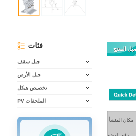
فئات
يل المنتج
جبل سقف
جبل الأرض
تخصيص هيكل
PV الملحقات
مكان المنشأ
رقم الوضع