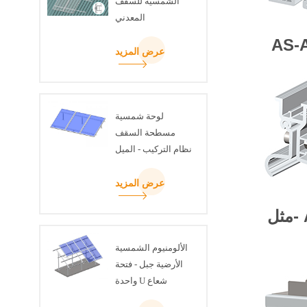
الشمسية للسقف
المعدني
AS-
عرض المزيد
لوحة شمسية
مسطحة السقف
نظام التركيب - الميل
قابل للتعديل عدة
عرض المزيد
مثل-
الألومنيوم الشمسية
الأرضية جبل - فتحة
واحدة U شعاع