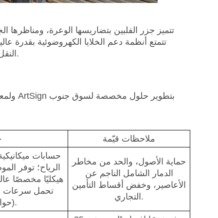
تتميز جزر الفلبين بتضاريسها الوعرة، ومناظرها الجبل
تتمتع أنظمة دعم الخلايا الكهروضوئية بقدرة ع
النقل، وأن تقلل من الاعتماد على اللحام في الموقع والآلات الثقيلة أثناء التركيب.
ولمعال
ملاحظات قيّمة
ح
حسابات ميكانيكية
حماية الأصول، والحد من مخاطر
الرياح؛ توفر المو
الدمار الشامل الناجم عن
هيكليًا مخصصًا عال
الأعاصير، وخفض أقساط التأمين
التجاري.
(حوالي 216 كم/ساعة).