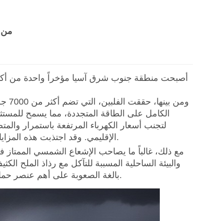
من ي
أصبحت منطقة جنوب شرق آسيا مؤخراً واحدة من أكثر "
ومن بينها، حققت الفلبين، التي تضم أكثر من 7000 جزيرة، أداءً متميزاً. وقد نفذت الحكومة الفلبينية
الكامل على الطاقة المتجددة، مما يسمح للمستثم
لتجنب أسعار الكهرباء المرتفعة باستمرار وال
الإقليمي. وقد اجتذبت هذه المزايا تدفقًا هائلاً لرؤوس الأموال العالمية وشركات الهندسة والمشتريات والإنشاء.
مع ذلك، غالباً ما يصاحب الإشعاع الشمسي الممتاز في
والبيئة الساحلية المسببة للتآكل مع رذاذ الملح الكث
بالغة الصعوبة على أهم عنصر حماية لنظام تركيب الألواح الشمسية، ألا وهو نظام تركيب الألواح الكهروضوئية.