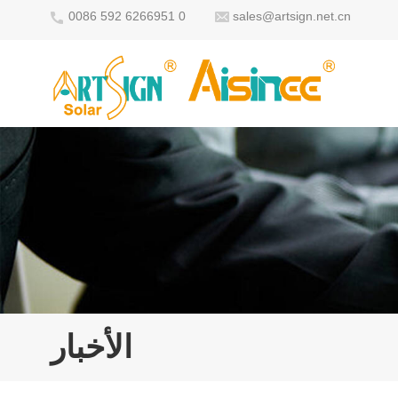
0086 592 6266951 0
sales@artsign.net.cn
الأخبار