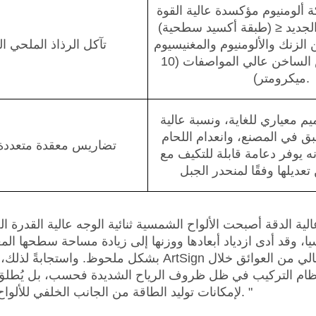
ألومنيوم مؤكسدة عالية القوة AL6005-T5
الجديد
≥
(طبقة أكسيد سطحية)
لزنك والألومنيوم والمغنيسيوم (ZAM) والفولاذ
تآكل الرذاذ الملحي ال
المجلفن بالغمس الساخن عالي المواصفات (10
ميكرومتر).
يم معياري للغاية، ونسبة عالية
ق في المصنع، وانعدام اللحام
تضاريس معقدة متعددة 
ه يوفر دعامة قابلة للتكيف مع
لية الدقة
أصبحت الألواح الشمسية ثنائية الوجه عالية القدرة الخ
 وقد أدى ازدياد أبعادها ووزنها إلى زيادة مساحة سطحها الم
بشكل ملحوظ. واستجابةً لذلك، أولت شركة ArtSign اهتمامًا خاصًا لتحسين تصميم الجان
 نظام التركيب في ظل ظروف الرياح الشديدة فحسب، بل يُطلق أ
"
لإمكانات توليد الطاقة من الجانب الخلفي للألواح ثنائية الوجه.