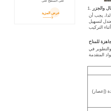
على السطح على
السطح
1.
عرض المزيد
 لذا، يجب أن
عتدل لتسهيل
اهزة للمناخ
 مخصصة لسوق جنوب
 (إعصار)