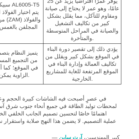
يوفر عمرًا افتراضيًا يزيد عن 25
سبيكة 
عامًا، وهو عمر لا يحتاج إلى صيانة
يتم اختيار الفولاذ 
ومقاوم للتآكل، مما يقلل بشكل
من ا
كبير من تكاليف التشغيل
والصيانة في المراحل المتوسطة
والمتأخرة.
يؤدي ذلك إلى تقصير دورة البناء
يتميز النظام بتصم
في الموقع بشكل كبير ويقلل من
من التجميع المسب
تكاليف العمالة وإدارة البناء في
في الموقع؛ كما أن
الموقع المرتفعة للغاية للمشاريع
الزاوية يمكن تعديلها وفقًا لمنحدر الجبل.
الخارجية.
في عصرٍ أصبحت فيه الشاشات كبيرة الحجم وعا
لمحطات توليد الطاقة في جميع أنحاء جنوب شرق آسيا،
عملية التصميم. لا يضمن هذا النهج صلابة واستقرار
كبير المهندسين،
آرت ساين
—