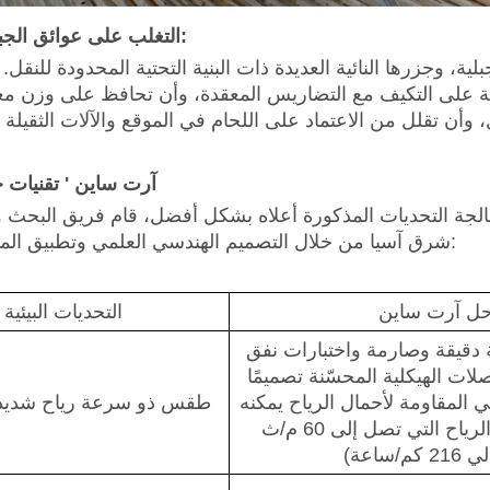
التغلب على عوائق الجبال والجزر:
ية، وجزرها النائية العديدة ذات البنية التحتية المحدودة للنقل.
الية على التكيف مع التضاريس المعقدة، وأن تحافظ على وزن م
آرت ساين
'
تقنيات ج
جة التحديات المذكورة أعلاه بشكل أفضل، قام فريق البحث والتطوير في ArtSign بتطوير حلول
شرق آسيا من خلال التصميم الهندسي العلمي وتطبيق المواد المتقدمة:
ل آرت ساين
التحديات البيئية
 دقيقة وصارمة واختبارات نفق
صلات الهيكلية المحسّنة تصميمًا
ي المقاومة لأحمال الرياح يمكنه
طقس ذو سرعة رياح شديدة
تحمل سرعات الرياح التي تصل إلى 60 م/ث