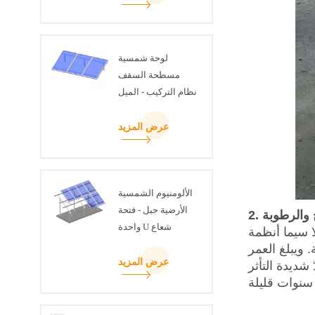
لوحة شمسية
مسطحة السقف
نظام التركيب - الميل
قابل للتعديل عدة
عرض المزيد
الألومنيوم الشمسية
الأرضية جبل - فتحة
واحدة U شعاع
ا سيما أنظمة
 ويبلغ العمر
عرض المزيد
 تُعدّ شديدة التأثر