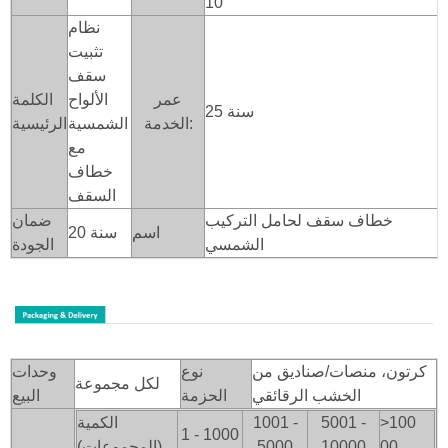
10
نظام
تثبيت
سقف
عمر
الألواح
الكلمة
25 سنة
الخدمة:
الشمسية
الرئيسية
مع
خطاف
السقف
خطاف سقف لحامل التركيب
ضمان
اسم
20 سنة
الشمسي
الجودة
كرتون، منصات/صناديق من
نوع
وحدات
لكل مجموعة
الخشب الرقائقي
الحزمة
البيع
>100
5001 -
1001 -
الكمية
1 - 1000
00
10000
5000
(المجموعات)