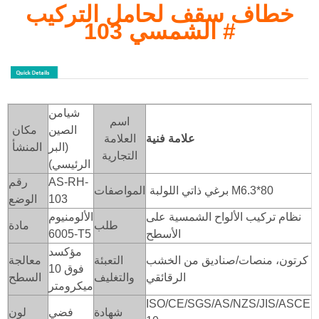
خطاف سقف لحامل التركيب
#
الشمسي 103
شيامن
اسم
الصين
مكان
علامة فنية
العلامة
(البر
المنشأ
التجارية
الرئيسي)
AS-RH-
رقم
برغي ذاتي اللولبة M6.3*80
المواصفات
103
الوضع
نظام تركيب الألواح الشمسية على
الألومنيوم
طلب
مادة
الأسطح
6005-T5
مؤكسد
كرتون، منصات/صناديق من الخشب
التعبئة
معالجة
فوق 10
الرقائقي
والتغليف
السطح
ميكرومتر
ISO/CE/SGS/AS/NZS/JIS/ASCE7
شهادة
فضي
لون